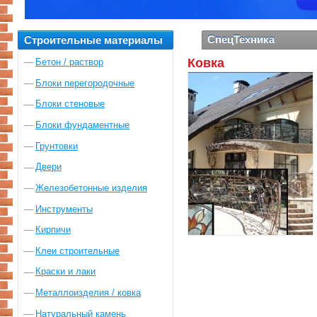
СпецТехника
Строительные материалы
Ковка
Бетон / раствор
Блоки перегородочные
Блоки стеновые
Блоки фундаментные
Грунтовки
Двери
Железобетонные изделия
Инструменты
Кирпичи
Клеи строительные
Краски и лаки
Металлоизделия / ковка
Натуральный камень