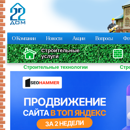
Пе
о
с
О Компании
Новости
Акции
Вопросы
Фот
Строительные
услуги
Строительные технологии
Стр