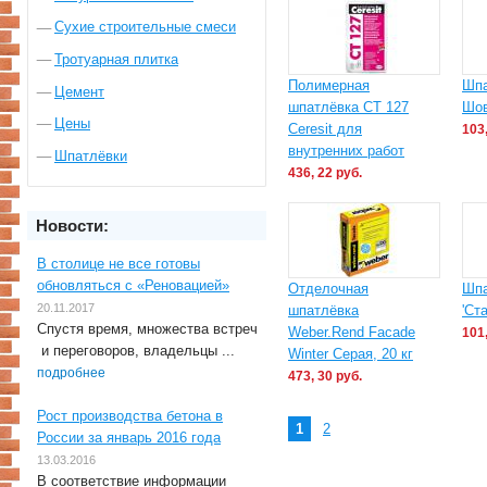
Сухие строительные смеси
Тротуарная плитка
Полимерная
Шпа
Цемент
шпатлёвка CT 127
Шов
Цены
Ceresit для
103,
внутренних работ
Шпатлёвки
436, 22 руб.
Новости:
В столице не все готовы
обновляться с «Реновацией»
Отделочная
Шпа
20.11.2017
шпатлёвка
'Ст
Спустя время, множества встреч
Weber.Rend Facade
101,
и переговоров, владельцы ...
Winter Серая, 20 кг
подробнее
473, 30 руб.
Рост производства бетона в
Страницы
1
2
России за январь 2016 года
13.03.2016
В соответствие информации