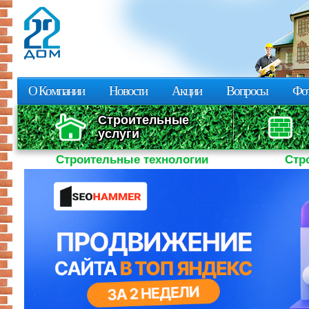
Пе
о
с
О Компании
Новости
Акции
Вопросы
Фот
Строительные
услуги
Строительные технологии
Стр