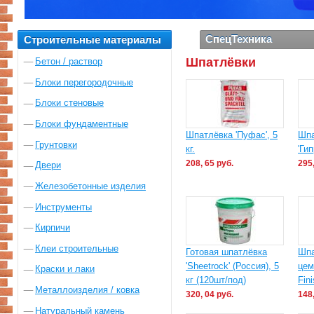
СпецТехника
Строительные материалы
Шпатлёвки
Бетон / раствор
Блоки перегородочные
Блоки стеновые
Блоки фундаментные
Шпатлёвка 'Пуфас', 5
Шпа
Грунтовки
кг.
'Гип
208, 65 руб.
295,
Двери
Железобетонные изделия
Инструменты
Кирпичи
Клеи строительные
Готовая шпатлёвка
Шпа
'Sheetrock' (Россия), 5
цем
Краски и лаки
кг (120шт/под)
Fin
Металлоизделия / ковка
320, 04 руб.
148,
Натуральный камень