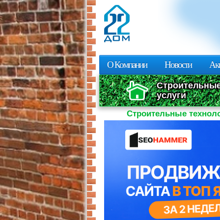
О Компании
Новости
Ак
Строительны
услуги
Строительные технол