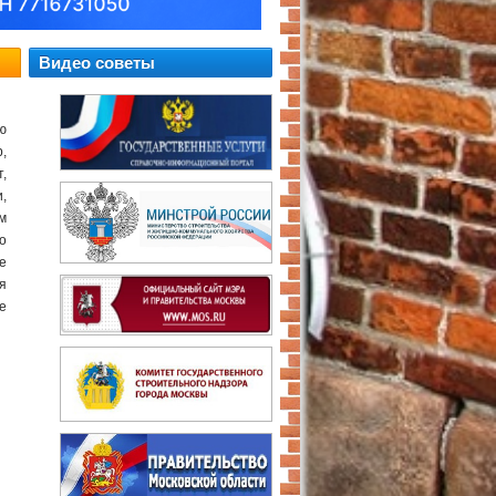
Видео советы
ю
,
,
,
м
о
е
я
е