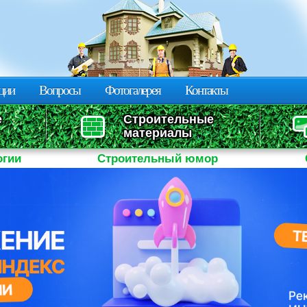
Перейти к
основному
содержанию
ции
Вопросы
Фотогалерея
Контакты
е
Строительные
материалы
огии
Строительный юмор