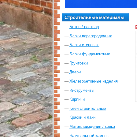
Строительные материалы
Бетон / раствор
Блоки перегородочные
Блоки стеновые
Блоки фундаментные
Грунтовки
Двери
Железобетонные изделия
Инструменты
Кирпичи
Клеи строительные
Краски и лаки
Металлоизделия / ковка
Натуральный камень