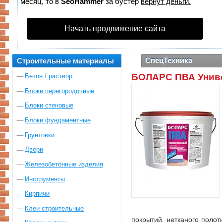
месяц, то в
SeoHammer
за бустер
вернут деньги.
Начать продвижение сайта
СпецТехника
Строительные материалы
БОЛАРС ПВА Унив
Бетон / раствор
Блоки перегородочные
Блоки стеновые
Блоки фундаментные
Грунтовки
Двери
Железобетонные изделия
Инструменты
Кирпичи
Клеи строительные
покрытий, нетканого полот