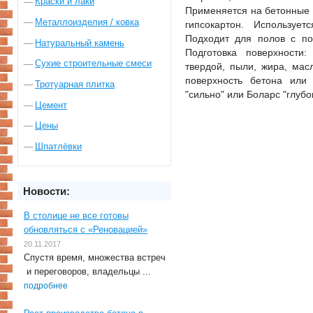
Краски и лаки
Применяется на бетонные 
Металлоизделия / ковка
гипсокартон. Используе
Подходит для полов с под
Натуральный камень
Подготовка поверхности
Сухие строительные смеси
твердой, пыли, жира, мас
поверхность бетона или 
Тротуарная плитка
"сильно" или Боларс "глубо
Цемент
Цены
Шпатлёвки
Новости:
В столице не все готовы
обновляться с «Реновацией»
20.11.2017
Спустя время, множества встреч
и переговоров, владельцы ...
подробнее