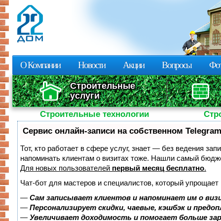
Пе
о
с
О Компании
Новости
Акции
Вопросы
Фот
Строительные
услуги
Строительные технологии
Стр
Сервис онлайн-записи на собственном Telegram
Тот, кто работает в сфере услуг, знает — без ведения зап
напоминать клиентам о визитах тоже. Нашли самый бюдж
Для новых пользователей
первый месяц бесплатно
.
Чат-бот для мастеров и специалистов, который упрощает 
—
Сам записывает клиентов и напоминает им о виз
—
Персонализирует скидки, чаевые, кэшбэк и предо
—
Увеличивает доходимость и помогает больше за