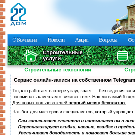
Пе
о
с
О Компании
Новости
Акции
Вопросы
Фот
Строительные
услуги
Строительные технологии
Стр
Сервис онлайн-записи на собственном Telegram
Тот, кто работает в сфере услуг, знает — без ведения зап
напоминать клиентам о визитах тоже. Нашли самый бюдж
Для новых пользователей
первый месяц бесплатно
.
Чат-бот для мастеров и специалистов, который упрощает 
—
Сам записывает клиентов и напоминает им о виз
—
Персонализирует скидки, чаевые, кэшбэк и предо
—
Увеличивает доходимость и помогает больше за