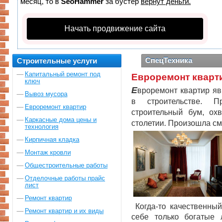
месяц, то в
SeoHammer
за бустер
вернут деньги.
Начать продвижение сайта
СпецТехника
Строительные услуги
Капитальный ремонт под
Евроремонт кварт
ключ
Е
вроремонт квартир я
Вывоз мусора
в строительстве. 
Евроремонт квартир
строительный бум, ох
Каркасные дома цены и
столетии. Произошла см
технология
Кирпичная кладка
Монтаж кровли
Общестроительные работы
Отделочные работы прайс
лист
Ремонт квартир
Когда-то качественны
Ремонт квартир и их виды
себе только богатые 