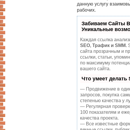
данную услугу взаимовыг
рабочих.
Забиваем Сайты 
Уникальные возм
Каждая ссылка анализи
SEO, Трафик и SMM.
S
сайта прозрачным и п
ссылки, статьи, упоми
по максимуму потенц
вашего сайта.
Что умеет делать
— Продвижение в один
запросов, покупка сам
степенью качества у л
— Регулярная проверк
100 показателям и еж
качества проекта.
— Все известные форм
вечные ссылки, публик