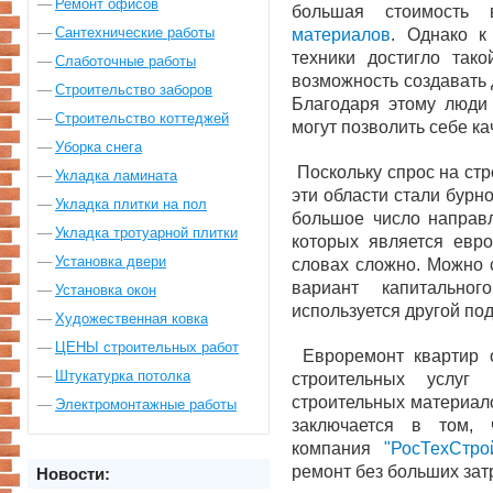
Ремонт офисов
большая стоимость в
Сантехнические работы
материалов
. Однако к
техники достигло тако
Слаботочные работы
возможность создавать
Строительство заборов
Благодаря этому люди
Строительство коттеджей
могут позволить себе к
Уборка снега
Поскольку спрос на стр
Укладка ламината
эти области стали бурно
Укладка плитки на пол
большое число направл
Укладка тротуарной плитки
которых является евро
Установка двери
словах сложно. Можно с
вариант капитальн
Установка окон
используется другой по
Художественная ковка
ЦЕНЫ строительных работ
Евроремонт квартир о
Штукатурка потолка
строительных услуг 
строительных материал
Электромонтажные работы
заключается в том, 
компания
"РосТехСтро
ремонт без больших зат
Новости: