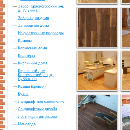
Забор: Красногорский р-н,
д. Ильинка
Заборы для дома
Загородные дома
Искусственные водопады
Камины
Каркасные дома
Квартиры
Кирпичные дома
Кирпичный дом,
Коломенский р-н, д.
Субботово
Крыша (кровля)
Кухни
Ландшафтное озеленение
Ландшафтный дизайн
Лестница в интерьере
Мансарда