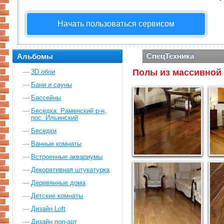
Начать пользоваться сервисом
СпецТехника
Альбомы
Полы из массивной
3D обои
Бани и сауны
Бассейны
Беседка: Раменский р-н,
пос. Ильинский
Беседки
Ванные комнаты
Встроенные аквариумы
Декоративная штукатурка
Деревянные дома
Детские комнаты
Дизайн Loft
Дизайн поп-арт