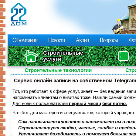
Пе
о
с
О Компании
Новости
Акции
Вопросы
Фот
Строительные
услуги
Строительные технологии
Стр
Сервис онлайн-записи на собственном Telegram
Тот, кто работает в сфере услуг, знает — без ведения зап
напоминать клиентам о визитах тоже. Нашли самый бюдж
Для новых пользователей
первый месяц бесплатно
.
Чат-бот для мастеров и специалистов, который упрощает 
—
Сам записывает клиентов и напоминает им о виз
—
Персонализирует скидки, чаевые, кэшбэк и предо
—
Увеличивает доходимость и помогает больше за